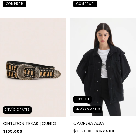
COMPRAR
COMPRAR
50
%
OFF
ENVÍO GRATIS
ENVÍO GRATIS
CAMPERA ALBA
CINTURON TEXAS | CUERO
$305.000
$152.500
$155.000