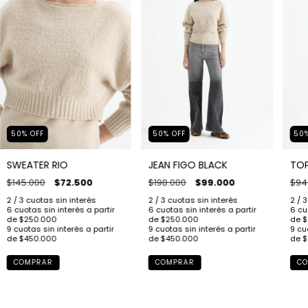
50
50
%
OFF
50
%
OFF
TOP
SWEATER RIO
JEAN FIGO BLACK
$94
$145.000
$72.500
$198.000
$99.000
CO
COMPRAR
COMPRAR