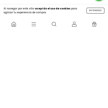
Al navegar por este sitio
aceptás el uso de cookies
para
ENTENDIDO
agilizar tu experiencia de compra.
DSMEN
PROMOCIONES
0
Cómo comprar
Forma de pago
Métodos de envío
Cambios | Devoluciones
Contacto
THE FINAL SALE - Hasta 60% OFF
FW26