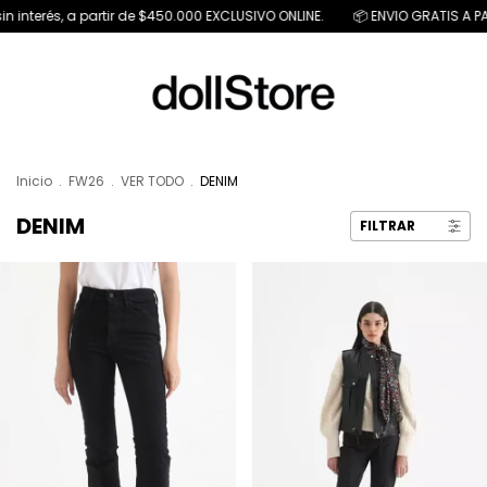
 a partir de $450.000 EXCLUSIVO ONLINE.
📦 ENVIO GRATIS A PARTIR DE $ 
Inicio
.
FW26
.
VER TODO
.
DENIM
DENIM
FILTRAR