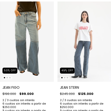
50
%
OFF
49
%
OFF
JEAN FIGO
JEAN STERN
$198.000
$99.000
$245.000
$125.000