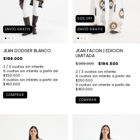
50
%
OFF
ENVÍO GRATIS
ENVÍO GRATIS
JEAN DODGER BLANCO
JEAN FACON | EDICION
LIMITADA
$198.000
$389.000
$194.500
COMPRAR
COMPRAR