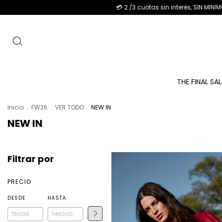
💳 2 /3 cuotas sin interés, SIN MINIMO DE COMPRA. - 6 cuotas
THE FINAL SA
Inicio
.
FW26
.
VER TODO
.
NEW IN
NEW IN
Filtrar por
PRECIO
DESDE
HASTA