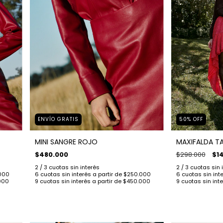
ENVÍO GRATIS
50
%
OFF
MINI SANGRE ROJO
MAXIFALDA T
$480.000
$298.000
$1