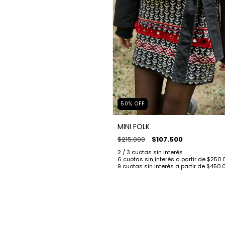
50
%
OFF
MINI FOLK
$215.000
$107.500